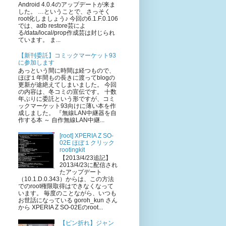
Android 4.0.4のアップデートが来ま
した。 …ということで、さっそく
root化しましょう♪ 今回の6.1.F.0.106
では、adb restore芸によ
る/data/local/prop作成芸は封じられ
ています。 ま...
【新刊委託】コミックマーケット93
に参加します
あっという間に時間は経つもので、
ほぼ１年間もの長きに渡ってblogの
更新が途絶えてしまいました。 今回
の内容は、冬コミの宣伝です。 十数
年ぶりに委託という形ですが、コミ
ックマーケット93向けに薄い本を作
成しました。 『無線LAN中継器を自
作する本 ～ 自作無線LAN中継...
[root] XPERIA Z SO-
02E ほぼ１クリック
rootingkit
【2013/4/23追記】
2013/4/23に配信され
たアップデート
（10.1.D.0.343）からは、この方法
でのroot権限取得はできなくなって
います。 毎度のことながら、いつも
お世話になっている goroh_kun さん
から XPERIA Z SO-02Eのroot...
【ピン折れ】ジャン