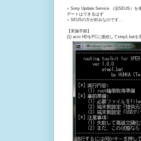
※ Sony Update Service （旧
デートはできるはず
※ SEUSの方が好みなのです…
【実施手順】
(1) acro HDをPCに接続してstep1.bat