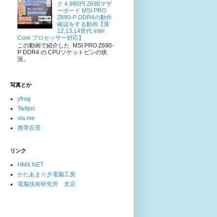
ク 4,980円 Z690マザ
ーボード MSI PRO
Z690-P DDR4の動作
確認をする動画【第
12,13,14世代 Intel
Core プロセッサー対応】
この動画で紹介した MSI PRO Z690-
P DDR4 の CPUソケットピンの状
況。
写真とか
yfrog
Twitpic
via.me
携帯百景
リンク
HMX.NET
かたあま☆彡電脳工房
電脳技術研究所 支店