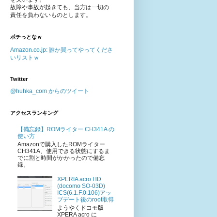
故障や事故が起きても、当方は一切の
責任を負わないものとします。
ポチっとなｗ
Amazon.co.jp: 誰か買ってやってくださ
いリストｗ
Twitter
@huhka_com からのツイート
アクセスランキング
【備忘録】ROMライター CH341A の
使い方
Amazonで購入したROMライター
CH341A、使用できる状態にするま
でに割と時間がかかったので備忘
録。
XPERIA acro HD
(docomo SO-03D)
ICS(6.1.F.0.106)アッ
プデート後のroot取得
ようやくドコモ版
XPERA acro に