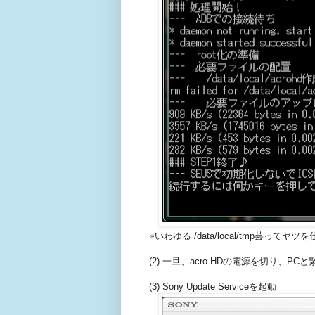
※いわゆる /data/local/tmp芸ってヤ
(2) 一旦、acro HDの電源を切り、P
(3) Sony Update Serviceを起動