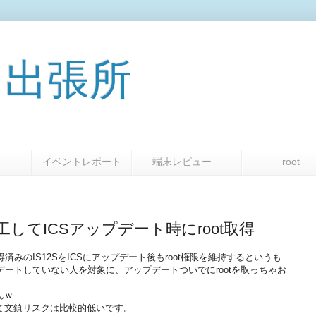
om 出張所
集
イベントレポート
端末レビュー
ro
工してICSアップデート時にroot取得
root取得済みのIS12SをICSにアップデート後もroot権限を維持するというも
デートしていない人を対象に、アップデートついでにrootを取っちゃお
んｗ
て文鎮リスクは比較的低いです。