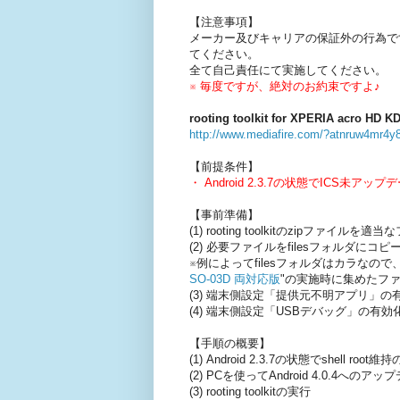
【注意事項】
メーカー及びキャリアの保証外の行為で
てください。
全て自己責任にて実施してください。
※ 毎度ですが、絶対のお約束ですよ♪
rooting toolkit for XPERIA acro HD KD
http://www.mediafire.com/?atnruw4mr4y
【前提条件】
・ Android 2.3.7の状態でICS未ア
【事前準備】
(1) rooting toolkitのzipファイル
(2) 必要ファイルをfilesフォルダにコピ
※例によってfilesフォルダはカラなので、
SO-03D 両対応版
"の実施時に集めたフ
(3) 端末側設定「提供元不明アプリ」の
(4) 端末側設定「USBデバッグ」の有効
【手順の概要】
(1) Android 2.3.7の状態でshell roo
(2) PCを使ってAndroid 4.0.4へのアッ
(3) rooting toolkitの実行